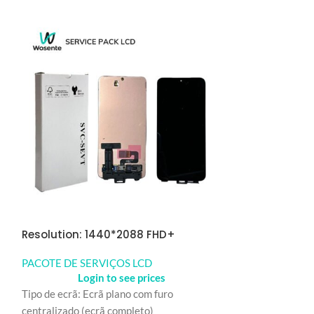
NEW
Resolution: 1440*2088 FHD+
Samsung SM 
PACOTE DE SERVIÇOS LCD
Login to see prices
PACOTE DE SER
Tipo de ecrã: Ecrã plano com furo
Logi
centralizado (ecrã completo)
Tipo de ecrã: Ecr