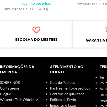
Login to see prices
Samsung SM S25 U
Samsung SM F731 (LIGADO)
ESCOLHA DO MESTRES
GARANTIA 
Cada produto on-line foi cuidadosamente
Cada produto deve p
testado e selecionado pelos mestres da
processos padroniza
Wosente para atender às necessidades
qualidade antes do e
INFORMAÇÕES DA
ATENDIMENTO AO
TER
diárias do negócio de reparos.
nosso site têm garan
EMPRESA
CLIENTE
Term
SOBRE NÓS
Guia de Pedidos
Polí
Contate-nos
Rastreamento de pedidos
Avis
Blogue
Controle de qualidade
resp
Wosente Tech Official ↗
Política de Envio
regi
Impostos e taxas
Polí