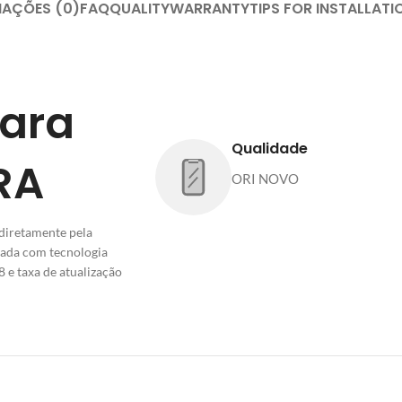
IAÇÕES (0)
FAQ
QUALITY
WARRANTY
TIPS FOR INSTALLATI
para
Qualidade
RA
ORI NOVO
diretamente pela
ipada com tecnologia
e taxa de atualização