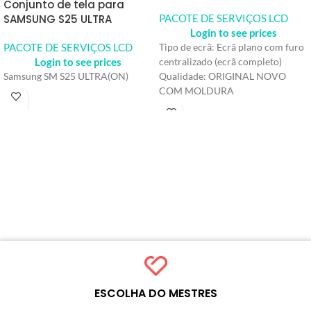
Conjunto de tela para
SAMSUNG S25 ULTRA
PACOTE DE SERVIÇOS LCD
Login to see prices
PACOTE DE SERVIÇOS LCD
Tipo de ecrã: Ecrã plano com furo
Login to see prices
centralizado (ecrã completo)
Samsung SM S25 ULTRA(ON)
Qualidade: ORIGINAL NOVO
COM MOLDURA
Cor: Preto
Tecnologia: AMOLED
Tamanho do ecrã: 6,4 polegadas
Resolução: 720*1600 HD+ ● Taxa
de atualização: 90 Hz
ESCOLHA DO MESTRES