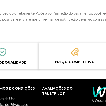
seu pedido diretamente. Após a confirmação do pagamento, você r
 possível e enviaremos um e-mail de notificação de envio com as
PREÇO COMPETITIVO
DE QUALIDADE
A equipe define o preço com base na
assar por rodadas de
qualidade real do nosso produto e serviço
dos de controle de
para garantir aos nossos clientes do negóci
nvio. Todos os itens em
de reparos que cada centavo gasto vale a
MOS E CONDIÇÕES
AVALIAÇÕES DO
tia de um ano.
pena.
TRUSTPILOT
os de Uso
A Wosent
tica de Privacidade