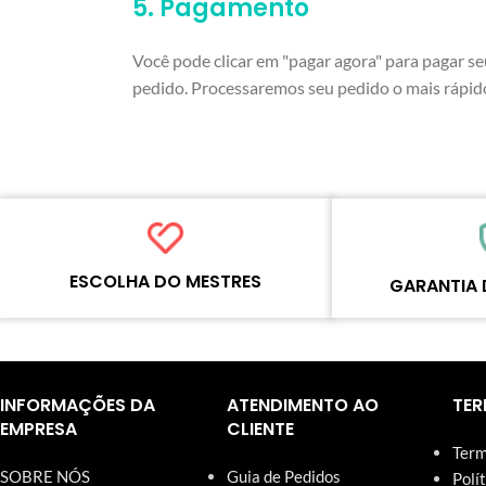
5. Pagamento
Você pode clicar em "pagar agora" para pagar 
pedido. Processaremos seu pedido o mais rápido
ESCOLHA DO MESTRES
GARANTIA 
Cada produto on-line foi cuidadosamente
Cada produto deve p
testado e selecionado pelos mestres da
processos padroniza
Wosente para atender às necessidades
qualidade antes do e
INFORMAÇÕES DA
ATENDIMENTO AO
TER
diárias do negócio de reparos.
nosso site têm garan
EMPRESA
CLIENTE
Term
SOBRE NÓS
Guia de Pedidos
Polí