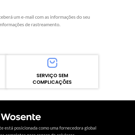
eceberá um e-mail com as informações do seu
 informações de rastreamento.
SERVIÇO SEM
COMPLICAÇÕES
Alto nível contínuo de satisfação do cliente
o
é a meta que a Wosente-tech vem
perseguindo incansavelmente.
e está posicionada como uma fornecedora global