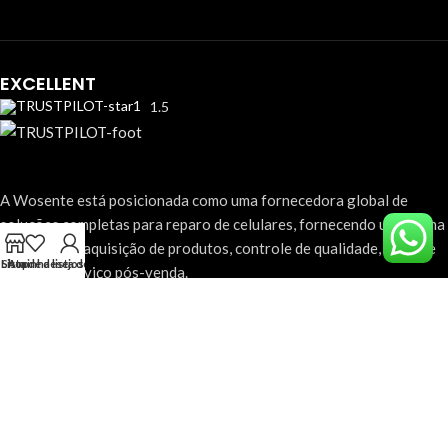
EXCELLENT
1.5
A Wosente está posicionada como uma fornecedora global de
soluções completas para reparo de celulares, fornecendo uma gama
completa de aquisição de produtos, controle de qualidade, suporte
Lista de desejos
Shop
A minha lista de desejos
técnico e serviço pós-venda.
Email：service@wosente-tech.com
WOSENTE TRADE
COPYRIGHT © 2025
HONG KONG CO., LTD. ALL RIGHTS
RESERVED