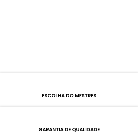
ESCOLHA DO MESTRES
Cada produto on-line foi cuidadosamente testado e selecionado
pelos mestres da Wosente para atender às necessidades diárias
GARANTIA DE QUALIDADE
do negócio de reparos.