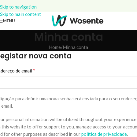
Skip to navigation
Skip to main content
MENU
Minha conta
Home
Minha conta
egistar nova conta
*
dereço de email
ligação para definir uma nova senha será enviada para o seu endere
 email.
ur personal information will be utilized throughout your experience
 this website to offer support to you, manage access to your accoun
d for other purposes as described in our
política de privacidade
.