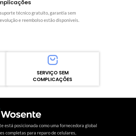
mplicações
suporte técnico gratuito, garantia sem
devolução e reembolso estão disponíveis.
SERVIÇO SEM
COMPLICAÇÕES
Alto nível contínuo de satisfação do cliente
o
é a meta que a Wosente-tech vem
perseguindo incansavelmente.
e está posicionada como uma fornecedora global
es completas para reparo de celulares,