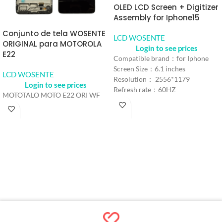
OLED LCD Screen + Digitizer
Assembly for Iphone15
Conjunto de tela WOSENTE
LCD WOSENTE
ORIGINAL para MOTOROLA
Login to see prices
E22
Compatible brand：for Iphone
Screen Size：6.1 inches
LCD WOSENTE
Resolution： 2556*1179
Login to see prices
Refresh rate：60HZ
MOTOTALO MOTO E22 ORI WF
Color： Black
MOQ：5pcs
Warranty：1 Year
Shipping Method：DHL UPS
FEDEX EMS
Delivery：Within 2-10 Days
Working Time
Quality Control：100% Working
Strictly Tested by Motherboard