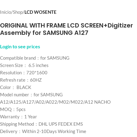
Início
Shop
LCD WOSENTE
ORIGINAL WITH FRAME LCD SCREEN+Digitizer
Assembly for SAMSUNG A127
Login to see prices
Compatible brand：for SAMSUNG
Screen Size： 6.5 inches
Resolution：720*1600
Refresh rate：60HZ
Color： BLACK
Model number：for SAMSUNG
A12/A125/A127/A02/A022/M02/M022/A12 NACHO
MOQ：5pcs
Warranty：1 Year
Shipping Method：DHL UPS FEDEX EMS
Delivery：Within 2-10Days Working Time