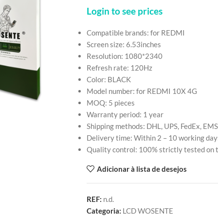
Login to see prices
Compatible brands: for REDMI
Screen size: 6.53inches
Resolution: 1080*2340
Refresh rate: 120Hz
Color: BLACK
Model number: for REDMI 10X 4G
MOQ: 5 pieces
Warranty period: 1 year
Shipping methods: DHL, UPS, FedEx, EMS
Delivery time: Within 2 – 10 working day
Quality control: 100% strictly tested on
Adicionar à lista de desejos
REF:
n.d.
Categoria:
LCD WOSENTE