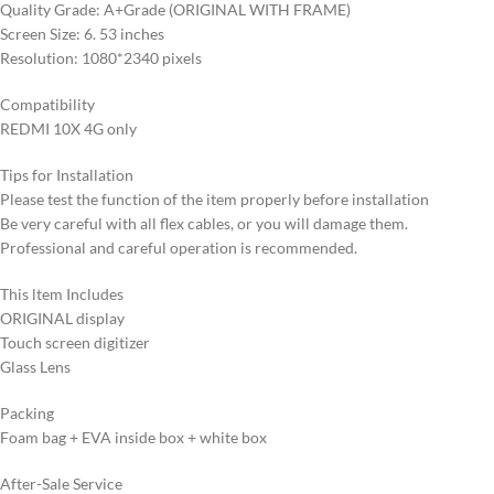
Quality Grade: A+Grade (ORIGINAL WITH FRAME)
Screen Size: 6. 53 inches
Resolution: 1080*2340 pixels
Compatibility
REDMI 10X 4G only
Tips for Installation
Please test the function of the item properly before installation
Be very careful with all flex cables, or you will damage them.
Professional and careful operation is recommended.
This ltem Includes
ORIGINAL display
Touch screen digitizer
Glass Lens
Packing
Foam bag + EVA inside box + white box
After-Sale Service