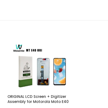
ORIGINAL LCD Screen + Digitizer
ORIGINAL LCD S
Assembly for Motorola Moto E40
Assembly for 