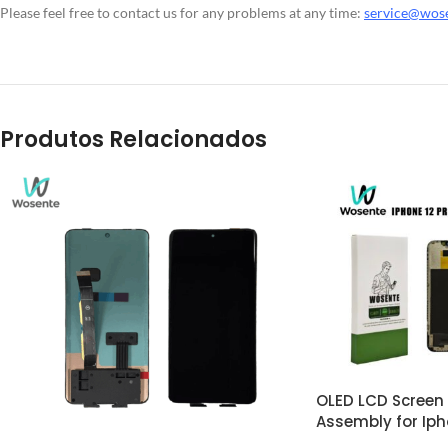
Please feel free to contact us for any problems at any time:
service@wos
Produtos Relacionados
OLED LCD Screen 
Assembly for Iph