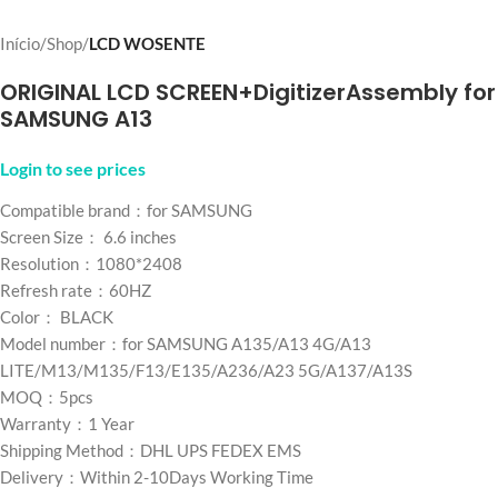
Início
Shop
LCD WOSENTE
ORIGINAL LCD SCREEN+DigitizerAssembly for
SAMSUNG A13
Login to see prices
Compatible brand：for SAMSUNG
Screen Size： 6.6 inches
Resolution：1080*2408
Refresh rate：60HZ
Color： BLACK
Model number：for SAMSUNG A135/A13 4G/A13
LITE/M13/M135/F13/E135/A236/A23 5G/A137/A13S
MOQ：5pcs
Warranty：1 Year
Shipping Method：DHL UPS FEDEX EMS
Delivery：Within 2-10Days Working Time