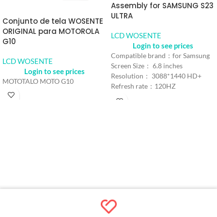
Assembly for SAMSUNG S23
ULTRA
Conjunto de tela WOSENTE
ORIGINAL para MOTOROLA
LCD WOSENTE
G10
Login to see prices
Compatible brand：for Samsung
LCD WOSENTE
Screen Size： 6.8 inches
Login to see prices
Resolution： 3088*1440 HD+
MOTOTALO MOTO G10
Refresh rate：120HZ
Color： Black
Model number：For Samsung
Galaxy S23 Ultra
MOQ：5pcs
Warranty：1 Year
Shipping Method：DHL UPS
FEDEX EMS
Delivery：Within 2-10Days
Working Time
Quality Control：100% Working
Strictly Tested by Motherboard