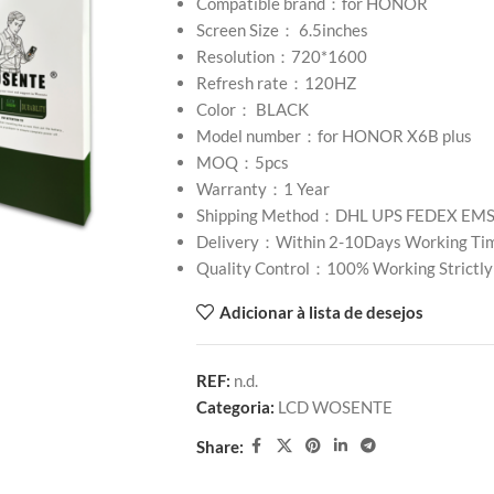
Compatible brand：for HONOR
Screen Size： 6.5inches
Resolution：720*1600
Refresh rate：120HZ
Color： BLACK
Model number：for HONOR X6B plus
MOQ：5pcs
Warranty：1 Year
Shipping Method：DHL UPS FEDEX EM
Delivery：Within 2-10Days Working Ti
Quality Control：100% Working Strictly
Adicionar à lista de desejos
REF:
n.d.
Categoria:
LCD WOSENTE
Share: