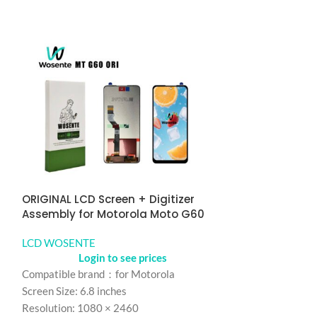
ORIGINAL LCD Screen + Digitizer
ORIGINAL LCD S
Assembly for Motorola Moto G60
Assembly for 
LCD WOSENTE
LCD WOSENTE
Login to see prices
Logi
Compatible brand：for Motorola
Compatible bra
Screen Size: 6.8 inches
Screen Size：6.8
Resolution: 1080 × 2460
Resolution： 7