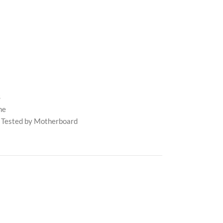
S
me
 Tested by Motherboard