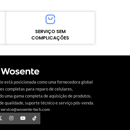
Refresh rate：120HZ
Refresh rate：9
Color: Black
Color： Black
model number：for Motorola
Model number：
G23/G13/G53/G45
PLUS/REDMI P
MOQ：5pcs
MOQ：5pcs
SERVIÇO SEM
Warranty：1 Year
Warranty：1 Ye
COMPLICAÇÕES
e
Shipping Method：DHL UPS FEDEX EMS
Shipping Meth
Delivery：Within 2-10Days Working Time
Delivery：Withi
Alto nível contínuo de satisfação do cliente
Quality Control：100% Working Strictly
Quality Control
o
é a meta que a Wosente-tech vem
Tested by Motherboard
Tested by Mothe
perseguindo incansavelmente.
e está posicionada como uma fornecedora global
es completas para reparo de celulares,
do uma gama completa de aquisição de produtos,
de qualidade, suporte técnico e serviço pós-venda.
service@wosente-tech.com