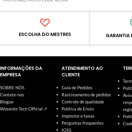
Refresh rate：120
Color： Black
Model number：For 
Ultra
MOQ：5pcs
ESCOLHA DO MESTRES
GARANTIA 
Warranty：1 Year
Shipping Method：
Delivery：Within 2
Cada produto on-line foi cuidadosamente
Cada produto deve p
Quality Control：10
testado e selecionado pelos mestres da
processos padroniza
Tested by Motherbo
Wosente para atender às necessidades
qualidade antes do e
INFORMAÇÕES DA
ATENDIMENTO AO
TER
diárias do negócio de reparos.
nosso site têm garan
EMPRESA
CLIENTE
Term
SOBRE NÓS
Guia de Pedidos
Polí
Contate-nos
Rastreamento de pedidos
Avis
Blogue
Controle de qualidade
resp
Wosente Tech Official ↗
Política de Envio
regi
Impostos e taxas
Polí
Perguntas frequentes
Cook
IOSS