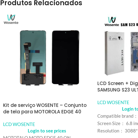
Produtos Relacionados
LCD Screen + Dig
SAMSUNG S23 UL
LCD WOSENTE
Kit de serviço WOSENTE – Conjunto
Login t
de tela para MOTOROLA EDGE 40
Compatible brand：
Screen Size： 6.8 in
LCD WOSENTE
Login to see prices
Resolution： 3088
MOTOTALO MOTO EDGE 40 ON