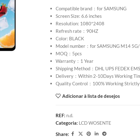
Compatible brand：for SAMSUNG
Screen Size: 6.6 inches
Resolution: 1080*2408
Refresh rate：90HZ
Color: BLACK
Model number：for SAMSUNG M14 5G
MOQ：5pcs
Warranty：1 Year
Shipping Method：DHL UPS FEDEX EM
Delivery：Within 2-10Days Working Ti
Quality Control：100% Working Strictly
Adicionar à lista de desejos
REF:
n.d.
Categoria:
LCD WOSENTE
Share: