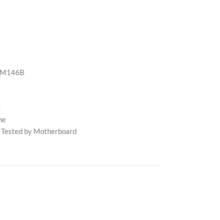
/M146B
S
me
 Tested by Motherboard