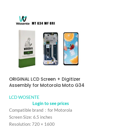
ORIGINAL LCD Screen + Digitizer
ORIGINAL LCD S
Assembly for Motorola Moto G34
Assembly for 
LCD WOSENTE
LCD WOSENTE
Login to see prices
Logi
Compatible brand：for Motorola
Compatible bra
Screen Size: 6.5 inches
Screen Size： 6.7
Resolution: 720 × 1600
Resolution： 72