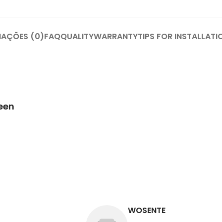
IAÇÕES (0)
FAQ
QUALITY
WARRANTY
TIPS FOR INSTALLATI
een
WOSENTE