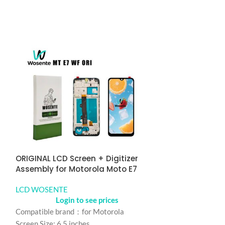
r
ORIGINAL LCD Screen + Digitizer
ORIGINAL LCD S
Assembly for Motorola Moto E7
Assembly for 
LCD WOSENTE
LCD WOSENTE
Login to see prices
Logi
Compatible brand：for Motorola
Compatible bran
Screen Size: 6.5 inches
Screen Size: 6.5 