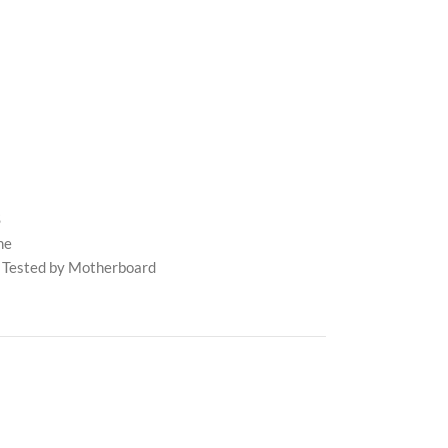
S
me
 Tested by Motherboard