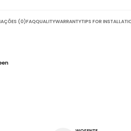
IAÇÕES (0)
FAQ
QUALITY
WARRANTY
TIPS FOR INSTALLATI
een
WOSENTE