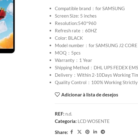
Compatible brand：for SAMSUNG
Screen Size: 5 inches
Resolution:540*960
Refresh rate：60HZ
Color: BLACK
Model number：for SAMSUNG J2 CORE
MOQ：5pcs
Warranty：1 Year
Shipping Method：DHL UPS FEDEX EM
Delivery：Within 2-10Days Working Ti
Quality Control：100% Working Strictly
Adicionar à lista de desejos
REF:
n.d.
Categoria:
LCD WOSENTE
Share: