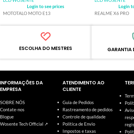
Login to see prices
Login t
MOTOTALO MOTO E13
REALME X6 PRO
ESCOLHA DO MESTRES
GARANTIA 
Cada produto on-line foi cuidadosamente
Cada produto deve p
testado e selecionado pelos mestres da
processos padroniza
Wosente para atender às necessidades
qualidade antes do e
INFORMAÇÕES DA
ATENDIMENTO AO
TER
diárias do negócio de reparos.
nosso site têm garan
EMPRESA
CLIENTE
Term
SOBRE NÓS
Guia de Pedidos
Polí
Contate-nos
Rastreamento de pedidos
Avis
Blogue
Controle de qualidade
resp
Wosente Tech Official ↗
Política de Envio
regi
Impostos e taxas
Polí