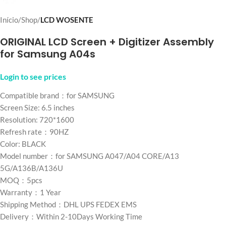
Início
Shop
LCD WOSENTE
ORIGINAL LCD Screen + Digitizer Assembly
for Samsung A04s
Login to see prices
Compatible brand：for SAMSUNG
Screen Size: 6.5 inches
Resolution: 720*1600
Refresh rate：90HZ
Color: BLACK
Model number：for SAMSUNG A047/A04 CORE/A13
5G/A136B/A136U
MOQ：5pcs
Warranty：1 Year
Shipping Method：DHL UPS FEDEX EMS
Delivery：Within 2-10Days Working Time