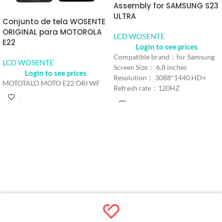
Assembly for SAMSUNG S23
ULTRA
Conjunto de tela WOSENTE
ORIGINAL para MOTOROLA
LCD WOSENTE
E22
Login to see prices
Compatible brand：for Samsung
LCD WOSENTE
Screen Size： 6.8 inches
Login to see prices
Resolution： 3088*1440 HD+
MOTOTALO MOTO E22 ORI WF
Refresh rate：120HZ
Color： Black
Model number：For Samsung
Galaxy S23 Ultra
MOQ：5pcs
Warranty：1 Year
Shipping Method：DHL UPS
FEDEX EMS
Delivery：Within 2-10Days
Working Time
Quality Control：100% Working
Strictly Tested by Motherboard