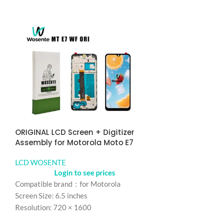
ORIGINAL LCD Screen + Digitizer
ORIGINAL LCD S
Assembly for Motorola Moto E7
Assembly for 
LCD WOSENTE
LCD WOSENTE
Login to see prices
Logi
Compatible brand：for Motorola
Compatible bra
Screen Size: 6.5 inches
Screen Size： 6.5
Resolution: 720 × 1600
Resolution： 72