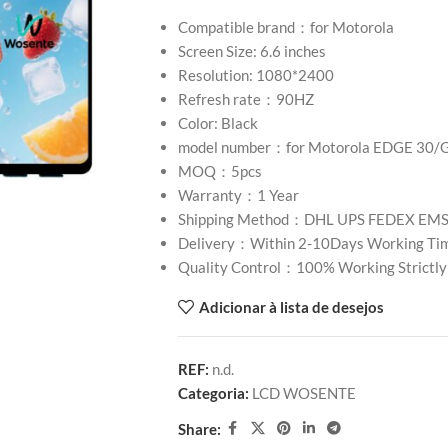
Compatible brand：for Motorola
Screen Size: 6.6 inches
Resolution: 1080*2400
Refresh rate：90HZ
Color: Black
model number：for Motorola EDGE 30
MOQ：5pcs
Warranty：1 Year
Shipping Method：DHL UPS FEDEX EM
Delivery：Within 2-10Days Working Ti
Quality Control：100% Working Strictly
Adicionar à lista de desejos
REF:
n.d.
Categoria:
LCD WOSENTE
Share: