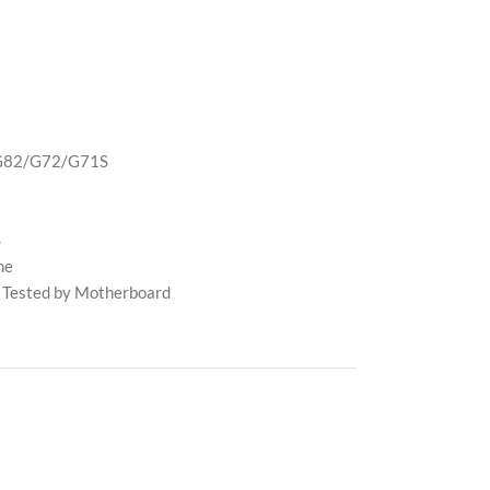
/G82/G72/G71S
S
me
 Tested by Motherboard