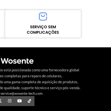
Refresh rate：60HZ
Refresh rate：6
Color: Black
Color： Black
model number：for Motorola E7
Model number：
POWER/E7I/E7I POWER
9C
MOQ：5pcs
MOQ：5pcs
SERVIÇO SEM
Warranty：1 Year
Warranty：1 Ye
COMPLICAÇÕES
Shipping Method：DHL UPS FEDEX EMS
Shipping Meth
Delivery：Within 2-10Days Working Time
Delivery：Withi
Alto nível contínuo de satisfação do cliente
Quality Control：100% Working Strictly
Quality Control
o
é a meta que a Wosente-tech vem
Tested by Motherboard
Tested by Mothe
perseguindo incansavelmente.
e está posicionada como uma fornecedora global
es completas para reparo de celulares,
do uma gama completa de aquisição de produtos,
de qualidade, suporte técnico e serviço pós-venda.
service@wosente-tech.com