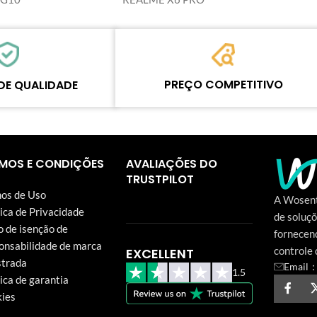
PREÇO COMPETITIVO
DE QUALIDADE
A equipe define o preço com base na
assar por rodadas de
qualidade real do nosso produto e serviço
dos de controle de
para garantir aos nossos clientes do negóci
nvio. Todos os itens em
de reparos que cada centavo gasto vale a
MOS E CONDIÇÕES
AVALIAÇÕES DO
tia de um ano.
pena.
TRUSTPILOT
os de Uso
A Wosent
tica de Privacidade
de soluçõ
o de isenção de
fornecen
onsabilidade de marca
controle 
EXCELLENT
strada
Email：
1.5
tica de garantia
ies