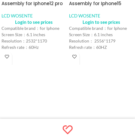
Assembly for Iphone12 pro
Assembly for Iphone15
LCD WOSENTE
LCD WOSENTE
Login to see prices
Login to see prices
Compatible brand：for Iphone
Compatible brand：for Iphone
Screen Size：6.1 inches
Screen Size：6.1 inches
Resolution：2532*1170
Resolution： 2556*1179
Refresh rate：60Hz
Refresh rate：60HZ
Color： Black
Color： Black
Refresh rate：iPhone 12
MOQ：5pcs
MOQ：5 pcs
Warranty：1 Year
Warranty：1 Year
Shipping Method：DHL UPS
Shipping Method：DHL UPS
FEDEX EMS
FEDEX EMS
Delivery：Within 2-10 Days
Delivery：Within 2-10 Days
Working Time
Working Time
Quality Control：100% Working
Quality Control：100% Working
Strictly Tested by Motherboard
Strictly Tested by Motherboard