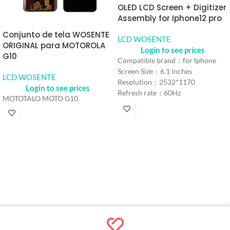
OLED LCD Screen + Digitizer
Assembly for Iphone12 pro
Conjunto de tela WOSENTE
LCD WOSENTE
ORIGINAL para MOTOROLA
Login to see prices
G10
Compatible brand：for Iphone
Screen Size：6.1 inches
LCD WOSENTE
Resolution：2532*1170
Login to see prices
Refresh rate：60Hz
MOTOTALO MOTO G10
Color： Black
Refresh rate：iPhone 12
MOQ：5 pcs
Warranty：1 Year
Shipping Method：DHL UPS
FEDEX EMS
Delivery：Within 2-10 Days
Working Time
Quality Control：100% Working
Strictly Tested by Motherboard