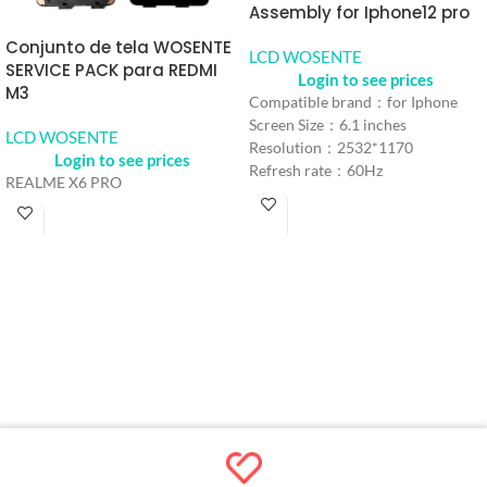
Assembly for Iphone12 pro
Conjunto de tela WOSENTE
LCD WOSENTE
SERVICE PACK para REDMI
Login to see prices
M3
Compatible brand：for Iphone
Screen Size：6.1 inches
LCD WOSENTE
Resolution：2532*1170
Login to see prices
Refresh rate：60Hz
REALME X6 PRO
Color： Black
Refresh rate：iPhone 12
MOQ：5 pcs
Warranty：1 Year
Shipping Method：DHL UPS
FEDEX EMS
Delivery：Within 2-10 Days
Working Time
Quality Control：100% Working
Strictly Tested by Motherboard