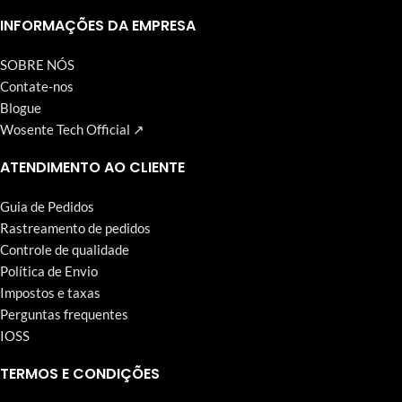
Alto nível contínuo de satisfação do cliente é a meta que a
Wosente-tech vem perseguindo incansavelmente.
INFORMAÇÕES DA EMPRESA
SOBRE NÓS
Contate-nos
Blogue
Wosente Tech Official ↗
ATENDIMENTO AO CLIENTE
Guia de Pedidos
Rastreamento de pedidos
Controle de qualidade
Política de Envio
Impostos e taxas
Perguntas frequentes
IOSS
TERMOS E CONDIÇÕES