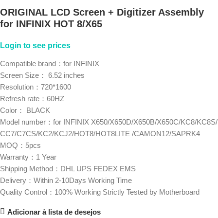
ORIGINAL LCD Screen + Digitizer Assembly
for INFINIX HOT 8/X65
Login to see prices
Compatible brand：for INFINIX
Screen Size： 6.52 inches
Resolution：720*1600
Refresh rate：60HZ
Color： BLACK
Model number：for INFINIX X650/X650D/X650B/X650C‬‎/KC8/KC8S/‬‎
CC7/‬C7C‬‎S/KC2‬‎/KCJ2/HOT8‬‎/HOT8LITE /CAMON12/SAPRK4
MOQ：5pcs
Warranty：1 Year
Shipping Method：DHL UPS FEDEX EMS
Delivery：Within 2-10Days Working Time
Quality Control：100% Working Strictly Tested by Motherboard
Adicionar à lista de desejos