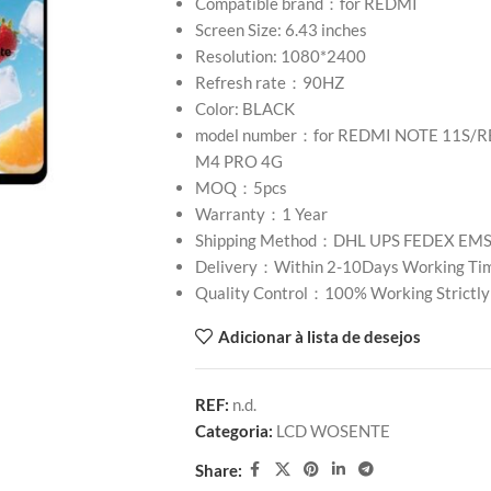
Compatible brand：for REDMI
Screen Size: 6.43 inches
Resolution: 1080*2400
Refresh rate：90HZ
Color: BLACK
model number：for REDMI NOTE 11S/
M4 PRO 4G
MOQ：5pcs
Warranty：1 Year
Shipping Method：DHL UPS FEDEX EM
Delivery：Within 2-10Days Working Ti
Quality Control：100% Working Strictly
Adicionar à lista de desejos
REF:
n.d.
Categoria:
LCD WOSENTE
Share: