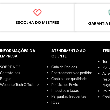
ESCOLHA DO MESTRES
GARANTIA 
Cada produto on-line foi cuidadosamente
Cada produto deve p
testado e selecionado pelos mestres da
processos padroniza
Wosente para atender às necessidades
qualidade antes do e
INFORMAÇÕES DA
ATENDIMENTO AO
TER
diárias do negócio de reparos.
nosso site têm garan
EMPRESA
CLIENTE
Term
SOBRE NÓS
Guia de Pedidos
Polí
Contate-nos
Rastreamento de pedidos
Avis
Blogue
Controle de qualidade
resp
Wosente Tech Official ↗
Política de Envio
regi
Impostos e taxas
Polí
Perguntas frequentes
Cook
IOSS