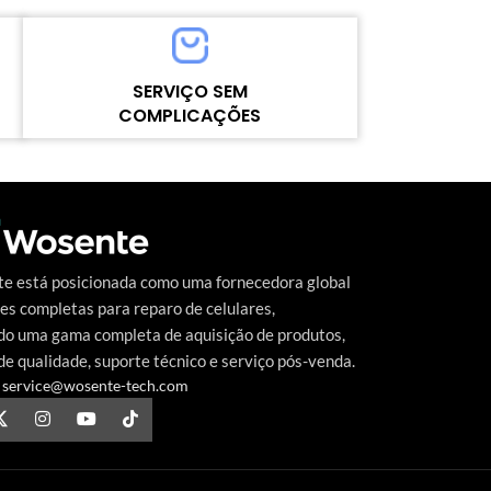
Model number：POCO C71
MOQ：5pcs
Warranty：1 Year
SERVIÇO SEM
Shipping Method：DHL UPS FEDEX EMS
COMPLICAÇÕES
e
Delivery：Within 2-10 Days Working Time
Quality Control：100% Working Strictly
Alto nível contínuo de satisfação do cliente
Tested by Motherboard
o
é a meta que a Wosente-tech vem
perseguindo incansavelmente.
e está posicionada como uma fornecedora global
es completas para reparo de celulares,
do uma gama completa de aquisição de produtos,
de qualidade, suporte técnico e serviço pós-venda.
service@wosente-tech.com