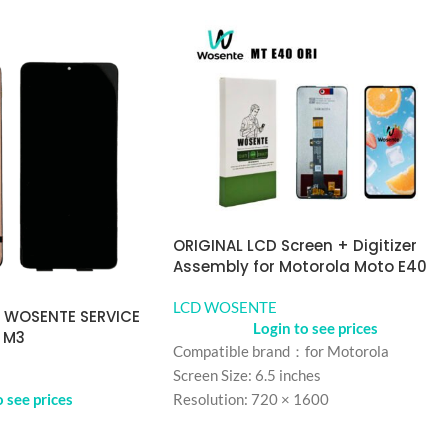
ORIGINAL LCD Screen + Digitizer
Assembly for Motorola Moto E40
LCD WOSENTE
a WOSENTE SERVICE
Login to see prices
 M3
Compatible brand：for Motorola
Screen Size: 6.5 inches
o see prices
Resolution: 720 × 1600
Refresh rate：90HZ
Color: Black