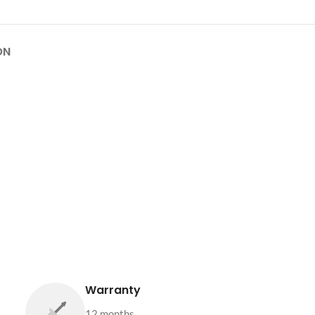
ON
Warranty
12 months