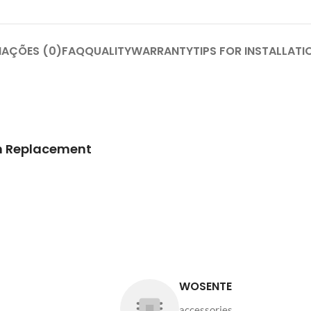
IAÇÕES (0)
FAQ
QUALITY
WARRANTY
TIPS FOR INSTALLATI
en Replacement
WOSENTE
accessories