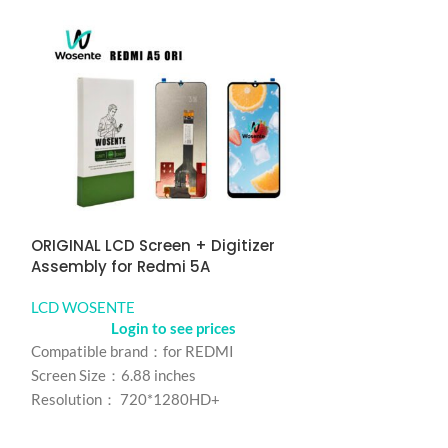
ORIGINAL LCD Screen + Digitizer
Assembly for Redmi 5A
LCD WOSENTE
Tela OLED co
Login to see prices
para Redmi No
Compatible brand：for REDMI
Screen Size：6.88 inches
LCD WOSENTE
Logi
Resolution： 720*1280HD+
REALME NOTE1
Refresh rate：60HZ
Color： Black