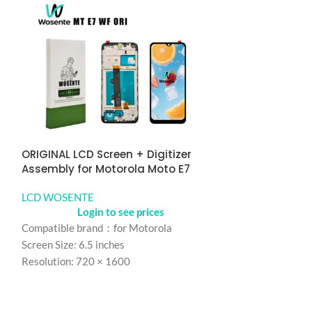
ORIGINAL LCD Screen + Digitizer
ORIGINAL LCD S
Assembly for Motorola Moto E7
Assembly for 
LCD WOSENTE
LCD WOSENTE
Login to see prices
Logi
Compatible brand：for Motorola
Compatible bran
Screen Size: 6.5 inches
Screen Size: 6.5 
Resolution: 720 × 1600
Resolution: 720
Refresh rate：60HZ
Refresh rate：9
Color: Black
Color: Black
model number：for Motorola E7
model number：f