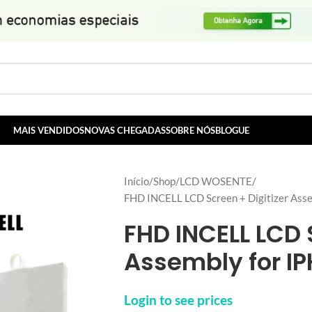
MAIS VENDIDOS
NOVAS CHEGADAS
SOBRE NÓS
BLOGUE
Início
Shop
LCD WOSENTE
FHD INCELL LCD Screen + Digitizer Ass
FHD INCELL LCD 
Assembly for I
Login to see prices