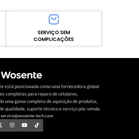
POWER/E7I/E7I POWER
MOQ：5pcs
MOQ：5pcs
Warranty：1 Ye
Warranty：1 Year
Shipping Meth
e
Shipping Method：DHL UPS FEDEX EMS
Delivery：Withi
SERVIÇO SEM
Delivery：Within 2-10Days Working Time
Quality Control
COMPLICAÇÕES
Quality Control：100% Working Strictly
Tested by Mothe
Tested by Motherboard
Alto nível contínuo de satisfação do cliente
o
é a meta que a Wosente-tech vem
perseguindo incansavelmente.
e está posicionada como uma fornecedora global
es completas para reparo de celulares,
do uma gama completa de aquisição de produtos,
de qualidade, suporte técnico e serviço pós-venda.
service@wosente-tech.com