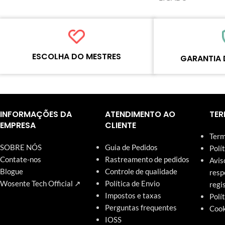
ESCOLHA DO MESTRES
GARANTIA 
Cada produto on-line foi cuidadosamente
Cada produto deve p
testado e selecionado pelos mestres da
processos padroniza
Wosente para atender às necessidades
qualidade antes do e
INFORMAÇÕES DA
ATENDIMENTO AO
TER
diárias do negócio de reparos.
nosso site têm garan
EMPRESA
CLIENTE
Term
SOBRE NÓS
Guia de Pedidos
Polí
Contate-nos
Rastreamento de pedidos
Avis
Blogue
Controle de qualidade
resp
Wosente Tech Official ↗
Política de Envio
regi
Impostos e taxas
Polí
Perguntas frequentes
Cook
IOSS