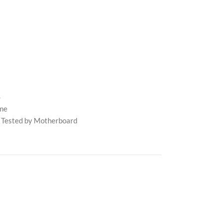
S
me
 Tested by Motherboard