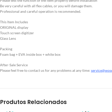
Please test the function of the item properly before installation
Be very careful with all flex cables, or you will damage them.
Professional and careful operation is recommended.
This ltem Includes
ORIGINAL display
Touch screen digitizer
Glass Lens
Packing
Foam bag + EVA inside box + white box
After-Sale Service
Please feel free to contact us for any problems at any time:
service@wos
Produtos Relacionados