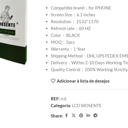
Compatible brand：for IPHONE
Screen Size：6.1 inches
Resolution： 2532*1170
Refresh rate：60 HZ
Color： BLACK
MOQ：5pcs
Warranty：1 Year
Shipping Method：DHL UPS FEDEX EM
Delivery：Within 2-10 Days Working Ti
Quality Control：100% Working Strictly
Adicionar à lista de desejos
REF:
n.d.
Categoria:
LCD WOSENTE
Share: