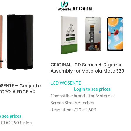
ORIGINAL LCD Screen + Digitizer
Assembly for Motorola Moto E20
LCD WOSENTE
OSENTE – Conjunto
Login to see prices
TOROLA EDGE 50
Compatible brand：for Motorola
Screen Size: 6.5 inches
Resolution: 720 × 1600
o see prices
Refresh rate：60HZ
DGE 50 fusion
Color: Black
model number：for Motorola E20