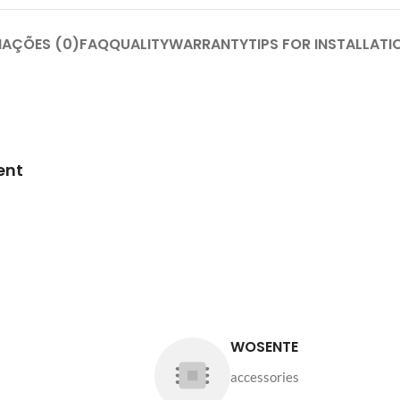
IAÇÕES (0)
FAQ
QUALITY
WARRANTY
TIPS FOR INSTALLATI
ent
WOSENTE
accessories