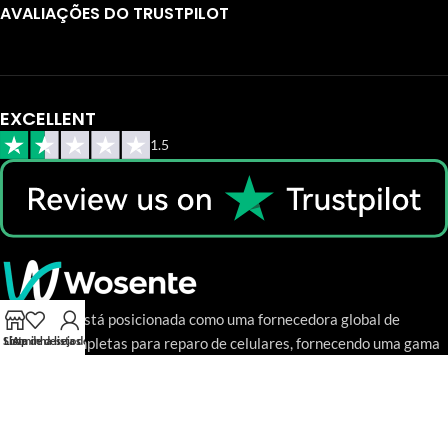
AVALIAÇÕES DO TRUSTPILOT
EXCELLENT
1.5
A Wosente está posicionada como uma fornecedora global de
soluções completas para reparo de celulares, fornecendo uma gama
Shop
Lista de desejos
A minha lista de desejos
completa de aquisição de produtos, controle de qualidade, suporte
técnico e serviço pós-venda.
Email：service@wosente-tech.com