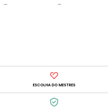
ESCOLHA DO MESTRES
Cada produto on-line foi cuidadosamente testado e selecionado
pelos mestres da Wosente para atender às necessidades diárias do