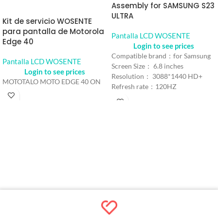
Assembly for SAMSUNG S23
ULTRA
Kit de servicio WOSENTE
para pantalla de Motorola
Pantalla LCD WOSENTE
Edge 40
Login to see prices
Compatible brand：for Samsung
Pantalla LCD WOSENTE
Screen Size： 6.8 inches
Login to see prices
Resolution： 3088*1440 HD+
MOTOTALO MOTO EDGE 40 ON
Refresh rate：120HZ
Color： Black
Model number：For Samsung
Galaxy S23 Ultra
MOQ：5pcs
Warranty：1 Year
Shipping Method：DHL UPS
FEDEX EMS
Delivery：Within 2-10Days
Working Time
Quality Control：100% Working
Strictly Tested by Motherboard