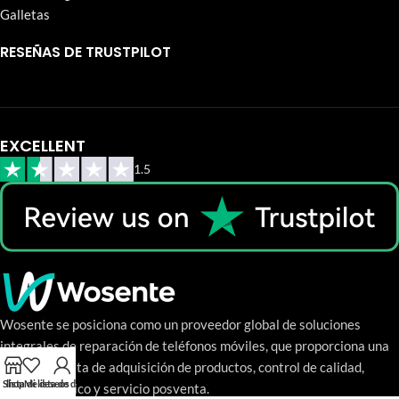
Galletas
RESEÑAS DE TRUSTPILOT
EXCELLENT
1.5
Wosente se posiciona como un proveedor global de soluciones
integrales de reparación de teléfonos móviles, que proporciona una
gama completa de adquisición de productos, control de calidad,
Shop
lista de deseos
Mi lista de deseos
soporte técnico y servicio posventa.