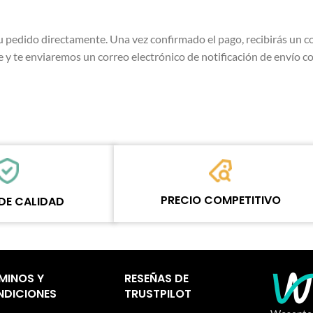
u pedido directamente. Una vez confirmado el pago, recibirás un co
 y te enviaremos un correo electrónico de notificación de envío c
PRECIO COMPETITIVO
DE CALIDAD
pasar por rondas de
El equipo establece el precio en función de
de calidad
la calidad real de nuestro producto y
 del envío. Todos los
servicio para garantizar a nuestros clientes
 sitio web disfrutan de
comerciales de reparación que cada
MINOS Y
RESEÑAS DE
ño.
centavo gastado vale la pena.
DICIONES
TRUSTPILOT