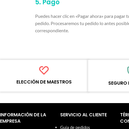
5. Pago
Puedes hacer clic en «Pagar ahora» para pagar t
pedido. Procesaremos tu pedido lo antes posible
correspondiente.
ELECCIÓN DE MAESTROS
SEGURO 
Cada producto en línea ha sido
Cada producto debe 
cuidadosamente probado y seleccionado
procesos de control 
por los maestros de Wosente para satisfacer
estandarizados antes
las necesidades comerciales diarias de
artículos de nuestro
INFORMACIÓN DE LA
SERVICIO AL CLIENTE
TÉR
reparación.
una garantía de un a
EMPRESA
CON
Guía de pedidos