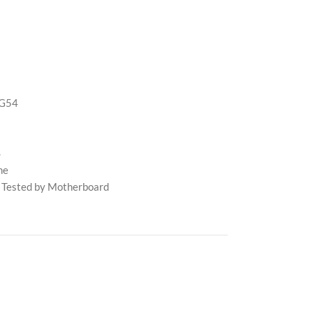
/G54
S
me
 Tested by Motherboard