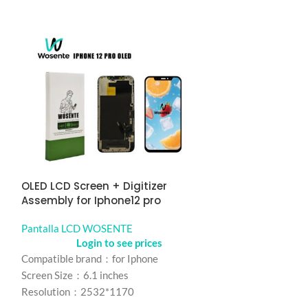
r
OLED LCD Screen + Digitizer
ORIGINAL LCD S
Assembly for Iphone12 pro
Assembly for 
Pantalla LCD WOSENTE
Pantalla LCD 
Login to see prices
Logi
Compatible brand：for Iphone
Compatible bran
Screen Size：6.1 inches
Screen Size: 6.5 
Resolution：2532*1170
Resolution: 720