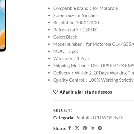
Compatible brand：for Motorola
Screen Size: 6.6 inches
Resolution:1080*2400
Refresh rate：120HZ
Color: Black
Model number：for Motorola G14/G55
MOQ：5pcs
Warranty：1 Year
Shipping Method：DHL UPS FEDEX EM
Delivery：Within 2-10Days Working Ti
Quality Control：100% Working Strictly
Añadir a la lista de deseos
SKU:
N/D
Categoría:
Pantalla LCD WOSENTE
Share: