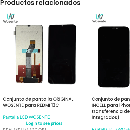
Productos relacionados
Conjunto de pantalla ORIGINAL
Conjunto de pan
WOSENTE para REDMI 13C
INCELL para iPho
transferencia de
Pantalla LCD WOSENTE
integrados)
Login to see prices
Pantalla LCD WOS
REALME HM 13C ORI