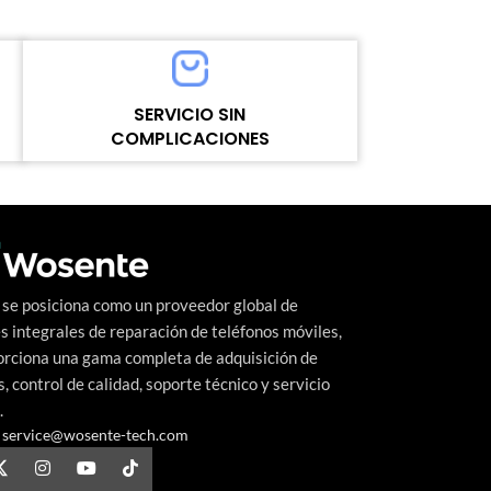
model number：for Motorola E20
model number：f
MOQ：5pcs
MOQ：5pcs
Warranty：1 Year
Warranty：1 Ye
Shipping Method：DHL UPS FEDEX EMS
Shipping Meth
SERVICIO SIN
me
Delivery：Within 2-10Days Working Time
Delivery：Withi
COMPLICACIONES
Quality Control：100% Working Strictly
Quality Control
Tested by Motherboard
Tested by Mothe
Un nivel alto y continuo de satisfacción del
cliente es el objetivo que Wosente-tech
persigue incansablemente.
se posiciona como un proveedor global de
s integrales de reparación de teléfonos móviles,
orciona una gama completa de adquisición de
, control de calidad, soporte técnico y servicio
.
service@wosente-tech.com