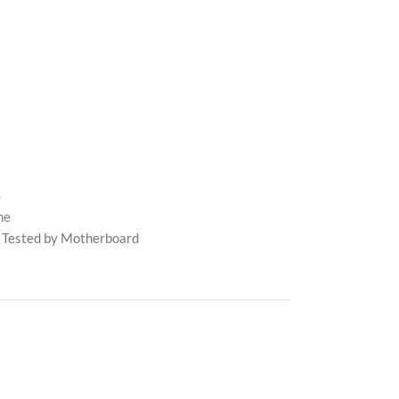
S
me
 Tested by Motherboard