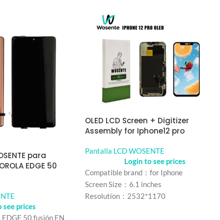
OLED LCD Screen + Digitizer
Assembly for Iphone12 pro
Pantalla LCD WOSENTE
WOSENTE para
Login to see prices
TOROLA EDGE 50
Compatible brand：for Iphone
Screen Size：6.1 inches
ENTE
Resolution：2532*1170
o see prices
Refresh rate：60Hz
DGE 50 fusión EN
Color： Black