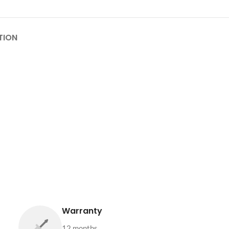
TION
Warranty
12 months