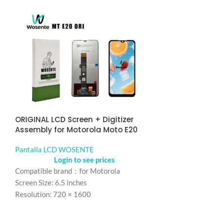
ORIGINAL LCD Screen + Digitizer
ORIGINAL LCD S
Assembly for Motorola Moto E20
Assembly for 
Pantalla LCD WOSENTE
Pantalla LCD 
Login to see prices
Logi
Compatible brand：for Motorola
Compatible bran
Screen Size: 6.5 inches
Screen Size: 6.5 
Resolution: 720 × 1600
Resolution: 720
Refresh rate：60HZ
Refresh rate：9
Color: Black
Color: Black