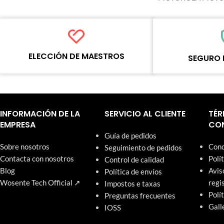
ELECCIÓN DE MAESTROS
SEGURO 
Cada producto en línea ha sido
Cada producto debe 
cuidadosamente probado y seleccionado
procesos de control 
por los maestros de Wosente para satisfacer
estandarizados antes
las necesidades comerciales diarias de
artículos de nuestro
INFORMACIÓN DE LA
SERVICIO AL CLIENTE
TÉR
reparación.
una garantía de un a
EMPRESA
CON
Guía de pedidos
Sobre nosotros
Cond
Seguimiento de pedidos
Contacta con nosotros
Polí
Control de calidad
Blog
Avis
Política de envíos
Wosente Tech Official ↗
regi
Impostos e taxas
Polí
Preguntas frecuentes
Gall
IOSS