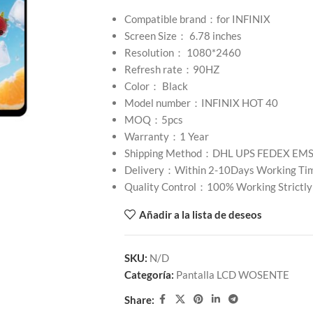
Compatible brand：for INFINIX
Screen Size： 6.78 inches
Resolution： 1080*2460
Refresh rate：90HZ
Color： Black
Model number：INFINIX HOT 40
MOQ：5pcs
Warranty：1 Year
Shipping Method：DHL UPS FEDEX EM
Delivery：Within 2-10Days Working Ti
Quality Control：100% Working Strictly
Añadir a la lista de deseos
SKU:
N/D
Categoría:
Pantalla LCD WOSENTE
Share: