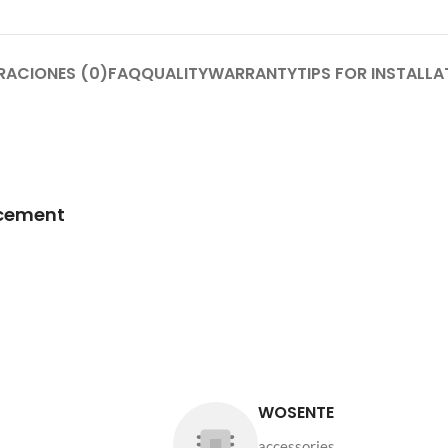
RACIONES (0)
FAQ
QUALITY
WARRANTY
TIPS FOR INSTALLA
acement
WOSENTE
accessories