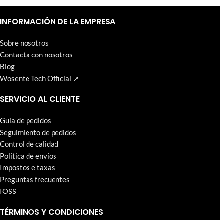
Un nivel alto y continuo de satisfacción del cliente es el objetivo
que Wosente-tech persigue incansablemente.
INFORMACIÓN DE LA EMPRESA
Sobre nosotros
Contacta con nosotros
Blog
Wosente Tech Official ↗
SERVICIO AL CLIENTE
Guía de pedidos
Seguimiento de pedidos
Control de calidad
Política de envíos
Impostos e taxas
Preguntas frecuentes
IOSS
TÉRMINOS Y CONDICIONES