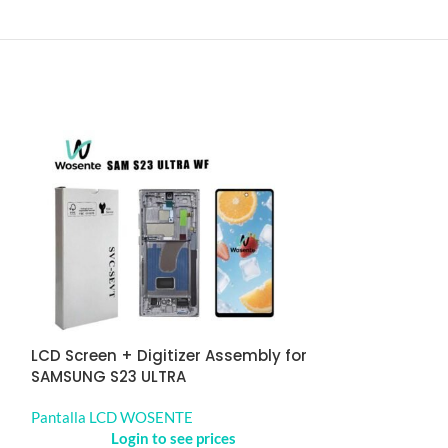
LCD Screen + Digitizer Assembly for
ORIGINAL LCD S
SAMSUNG S23 ULTRA
Assembly for 
Pantalla LCD WOSENTE
Pantalla LCD 
Login to see prices
Logi