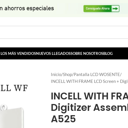
LOS MÁS VENDIDOS
NUEVOS LLEGADOS
SOBRE NOSOTROS
BLOG
Inicio
Shop
Pantalla LCD WOSENTE
INCELL WITH FRAME LCD Screen + Digi
INCELL WITH FR
Digitizer Asse
A525