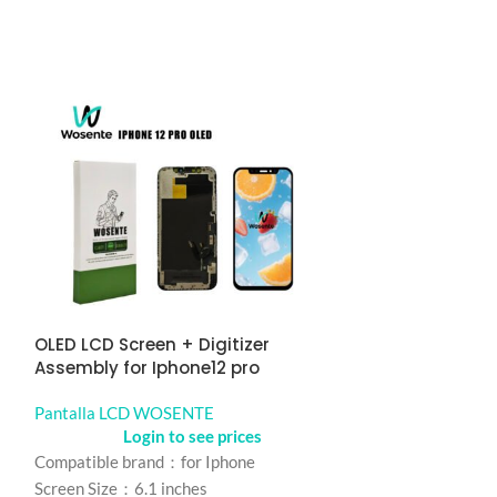
r
OLED LCD Screen + Digitizer
ORIGINAL LCD S
Assembly for Iphone12 pro
Assembly for 
Pantalla LCD WOSENTE
Pantalla LCD 
Login to see prices
Logi
Compatible brand：for Iphone
Compatible bran
Screen Size：6.1 inches
Screen Size: 6.5 