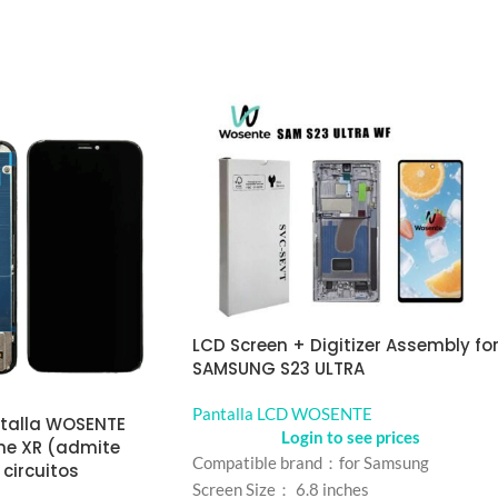
LCD Screen + Digitizer Assembly fo
SAMSUNG S23 ULTRA
Pantalla LCD WOSENTE
talla WOSENTE
Login to see prices
ne XR (admite
Compatible brand：for Samsung
 circuitos
Screen Size： 6.8 inches