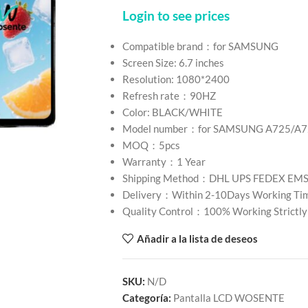
Login to see prices
Compatible brand：for SAMSUNG
Screen Size: 6.7 inches
Resolution: 1080*2400
Refresh rate：90HZ
Color: BLACK/WHITE
Model number：for SAMSUNG A725/A7
MOQ：5pcs
Warranty：1 Year
Shipping Method：DHL UPS FEDEX EM
Delivery：Within 2-10Days Working Ti
Quality Control：100% Working Strictly
Añadir a la lista de deseos
SKU:
N/D
Categoría:
Pantalla LCD WOSENTE