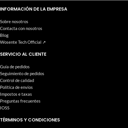
Un nivel alto y continuo de satisfacción del cliente es el objetivo
que Wosente-tech persigue incansablemente.
INFORMACIÓN DE LA EMPRESA
Sobre nosotros
Contacta con nosotros
Blog
Wosente Tech Official ↗
SERVICIO AL CLIENTE
Guía de pedidos
Seguimiento de pedidos
Control de calidad
Política de envíos
Impostos e taxas
Preguntas frecuentes
IOSS
TÉRMINOS Y CONDICIONES