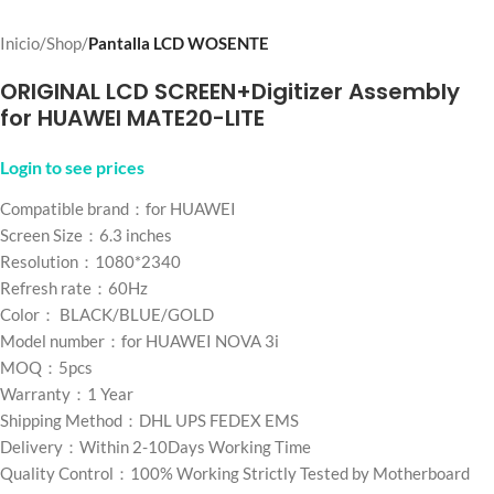
Inicio
Shop
Pantalla LCD WOSENTE
ORIGINAL LCD SCREEN+Digitizer Assembly
for HUAWEI MATE20-LITE
Login to see prices
Compatible brand：for HUAWEI
Screen Size：6.3 inches
Resolution：1080*2340
Refresh rate：60Hz
Color： BLACK/BLUE/GOLD
Model number：for HUAWEI NOVA 3i
MOQ：5pcs
Warranty：1 Year
Shipping Method：DHL UPS FEDEX EMS
Delivery：Within 2-10Days Working Time
Quality Control：100% Working Strictly Tested by Motherboard