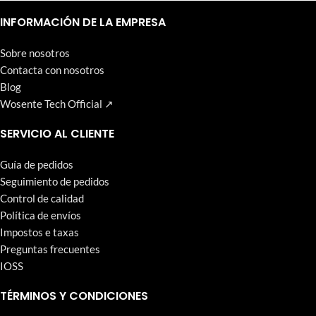
Un nivel alto y continuo de satisfacción del cliente es el objetivo
que Wosente-tech persigue incansablemente.
INFORMACIÓN DE LA EMPRESA
Sobre nosotros
Contacta con nosotros
Blog
Wosente Tech Official ↗
SERVICIO AL CLIENTE
Guía de pedidos
Seguimiento de pedidos
Control de calidad
Política de envíos
Impostos e taxas
Preguntas frecuentes
IOSS
TÉRMINOS Y CONDICIONES