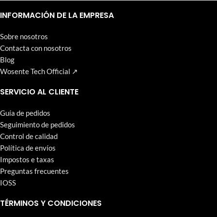
Un nivel alto y continuo de satisfacción del cliente es el objetivo
que Wosente-tech persigue incansablemente.
INFORMACIÓN DE LA EMPRESA
Sobre nosotros
Contacta con nosotros
Blog
Wosente Tech Official ↗
SERVICIO AL CLIENTE
Guía de pedidos
Seguimiento de pedidos
Control de calidad
Política de envíos
Impostos e taxas
Preguntas frecuentes
IOSS
TÉRMINOS Y CONDICIONES