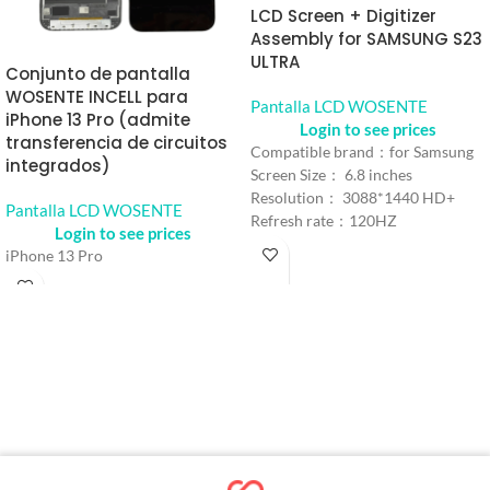
LCD Screen + Digitizer
Assembly for SAMSUNG S23
ULTRA
Conjunto de pantalla
WOSENTE INCELL para
Pantalla LCD WOSENTE
iPhone 13 Pro (admite
Login to see prices
transferencia de circuitos
Compatible brand：for Samsung
integrados)
Screen Size： 6.8 inches
Resolution： 3088*1440 HD+
Pantalla LCD WOSENTE
Refresh rate：120HZ
Login to see prices
Color： Black
iPhone 13 Pro
Model number：For Samsung
Galaxy S23 Ultra
MOQ：5pcs
Warranty：1 Year
Shipping Method：DHL UPS
FEDEX EMS
Delivery：Within 2-10Days
Working Time
Quality Control：100% Working
Strictly Tested by Motherboard