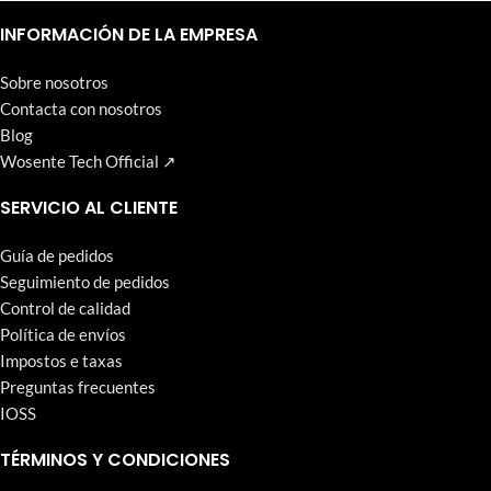
Un nivel alto y continuo de satisfacción del cliente es el objetivo
que Wosente-tech persigue incansablemente.
INFORMACIÓN DE LA EMPRESA
Sobre nosotros
Contacta con nosotros
Blog
Wosente Tech Official ↗
SERVICIO AL CLIENTE
Guía de pedidos
Seguimiento de pedidos
Control de calidad
Política de envíos
Impostos e taxas
Preguntas frecuentes
IOSS
TÉRMINOS Y CONDICIONES