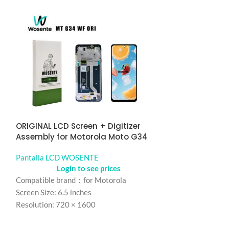
ORIGINAL LCD Screen + Digitizer
ORIGINAL LCD S
Assembly for Motorola Moto G34
Assembly for 
Pantalla LCD WOSENTE
Pantalla LCD 
Login to see prices
Logi
Compatible brand：for Motorola
Compatible bra
Screen Size: 6.5 inches
Screen Size： 6.5
Resolution: 720 × 1600
Resolution： 72
Refresh rate：120HZ
Refresh rate：6