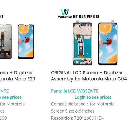
een + Digitizer
ORIGINAL LCD Screen + Digitizer
torola Moto E20
Assembly for Motorola Moto G04
ENTE
Pantalla LCD WOSENTE
o see prices
Login to see prices
for Motorola
Compatible brand：for Motorola
hes
Screen Size: 6.6 inches
1600
Resolution: 720*1600 HD+
Z
Refresh rate：90HZ