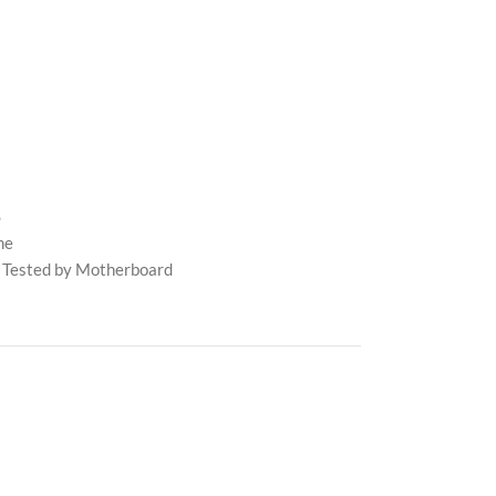
S
me
 Tested by Motherboard