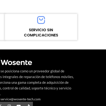
Color: Black
Color： Black
model number：for Motorola
Model number：
G23/G13/G53/G45
9C
MOQ：5pcs
MOQ：5pcs
Warranty：1 Year
Warranty：1 Ye
Shipping Method：DHL UPS FEDEX EMS
Shipping Meth
SERVICIO SIN
e
Delivery：Within 2-10Days Working Time
Delivery：Withi
COMPLICACIONES
Quality Control：100% Working Strictly
Quality Control
Tested by Motherboard
Tested by Mothe
Un nivel alto y continuo de satisfacción del
cliente es el objetivo que Wosente-tech
persigue incansablemente.
se posiciona como un proveedor global de
s integrales de reparación de teléfonos móviles,
orciona una gama completa de adquisición de
, control de calidad, soporte técnico y servicio
.
service@wosente-tech.com