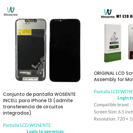
ORIGINAL LCD Scr
Assembly for Mo
Pantalla LCD WOS
Conjunto de pantalla WOSENTE
Login t
INCELL para iPhone 13 (admite
Compatible brand：
transferencia de circuitos
Screen Size: 6.5 inc
integrados)
Resolution: 720 × 
Pantalla LCD WOSENTE
Refresh rate：60H
Login to see prices