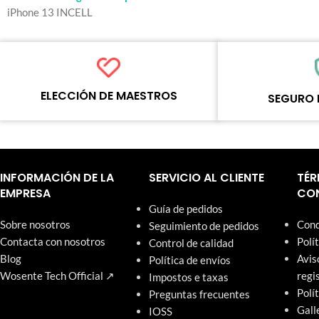
Color: Black
iPhone 13 INCELL
model number：for 
MOQ：5pcs
Warranty：1 Year
Shipping Method：
Delivery：Within 2
ELECCIÓN DE MAESTROS
SEGURO 
Quality Control：10
Tested by Motherbo
Cada producto en línea ha sido
Cada producto debe 
cuidadosamente probado y seleccionado
procesos de control 
por los maestros de Wosente para satisfacer
estandarizados antes
las necesidades comerciales diarias de
artículos de nuestro
INFORMACIÓN DE LA
SERVICIO AL CLIENTE
TÉR
reparación.
una garantía de un a
EMPRESA
CON
Guía de pedidos
Sobre nosotros
Cond
Seguimiento de pedidos
Contacta con nosotros
Polí
Control de calidad
Blog
Avis
Política de envíos
Wosente Tech Official ↗
regi
Impostos e taxas
Polí
Preguntas frecuentes
Gall
IOSS