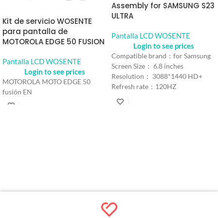
Assembly for SAMSUNG S23
ULTRA
Kit de servicio WOSENTE
para pantalla de
Pantalla LCD WOSENTE
MOTOROLA EDGE 50 FUSION
Login to see prices
Compatible brand：for Samsung
Pantalla LCD WOSENTE
Screen Size： 6.8 inches
Login to see prices
Resolution： 3088*1440 HD+
MOTOROLA MOTO EDGE 50
Refresh rate：120HZ
fusión EN
Color： Black
Model number：For Samsung
Galaxy S23 Ultra
MOQ：5pcs
Warranty：1 Year
Shipping Method：DHL UPS
FEDEX EMS
Delivery：Within 2-10Days
Working Time
Quality Control：100% Working
Strictly Tested by Motherboard