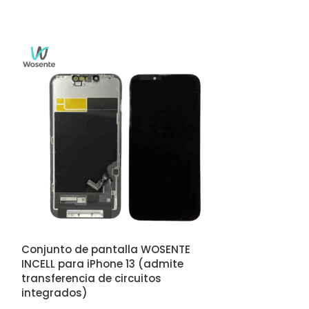
ORIGINAL LCD S
Assembly for 
Pantalla LCD 
Conjunto de pantalla WOSENTE
Logi
INCELL para iPhone 13 (admite
Compatible bran
transferencia de circuitos
Screen Size: 6.5 
integrados)
Resolution: 720