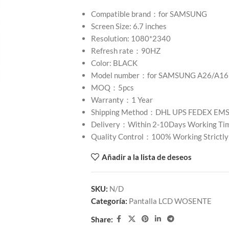
Compatible brand：for SAMSUNG
Screen Size: 6.7 inches
Resolution: 1080*2340
Refresh rate：90HZ
Color: BLACK
Model number：for SAMSUNG A26/A16
MOQ：5pcs
Warranty：1 Year
Shipping Method：DHL UPS FEDEX EM
Delivery：Within 2-10Days Working Ti
Quality Control：100% Working Strictly
Añadir a la lista de deseos
SKU:
N/D
Categoría:
Pantalla LCD WOSENTE
Share: