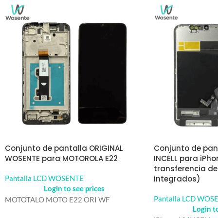
Conjunto de pantalla ORIGINAL
Conjunto de pan
WOSENTE para MOTOROLA E22
INCELL para iPho
transferencia de
Pantalla LCD WOSENTE
integrados)
Login to see prices
Pantalla LCD WOS
MOTOTALO MOTO E22 ORI WF
Login t