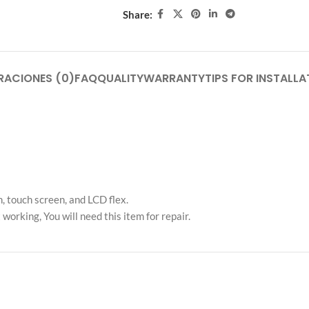
Share:
RACIONES (0)
FAQ
QUALITY
WARRANTY
TIPS FOR INSTALLA
 touch screen, and LCD flex.
working, You will need this item for repair.