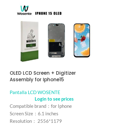
r
OLED LCD Screen + Digitizer
ORIGINAL LCD S
Assembly for Iphone15
Assembly for 
Pantalla LCD WOSENTE
Pantalla LCD 
Login to see prices
Logi
Compatible brand：for Iphone
Compatible bran
Screen Size：6.1 inches
Screen Size: 6.5 
Resolution： 2556*1179
Resolution: 720
Refresh rate：60HZ
Refresh rate：6
Color： Black
Color: Black