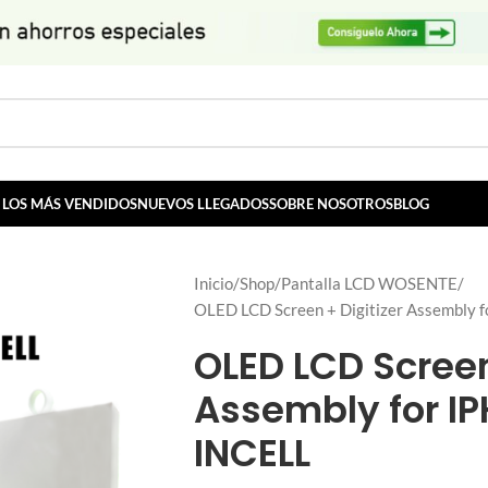
LOS MÁS VENDIDOS
NUEVOS LLEGADOS
SOBRE NOSOTROS
BLOG
Inicio
Shop
Pantalla LCD WOSENTE
OLED LCD Screen + Digitizer Assembly
OLED LCD Screen
Assembly for I
INCELL