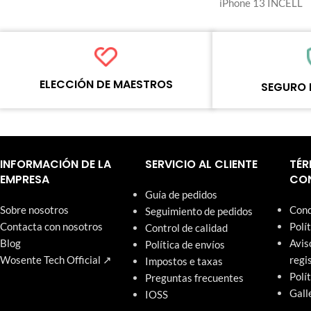
iPhone 13 INCELL
ELECCIÓN DE MAESTROS
SEGURO 
Cada producto en línea ha sido
Cada producto debe 
cuidadosamente probado y seleccionado
procesos de control 
por los maestros de Wosente para satisfacer
estandarizados antes
las necesidades comerciales diarias de
artículos de nuestro
INFORMACIÓN DE LA
SERVICIO AL CLIENTE
TÉR
reparación.
una garantía de un a
EMPRESA
CON
Guía de pedidos
Sobre nosotros
Cond
Seguimiento de pedidos
Contacta con nosotros
Polí
Control de calidad
Blog
Avis
Política de envíos
Wosente Tech Official ↗
regi
Impostos e taxas
Polí
Preguntas frecuentes
Gall
IOSS