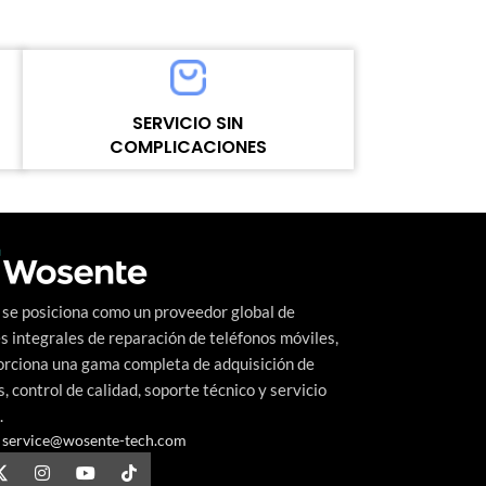
MOQ：5pcs
model number：f
Warranty：1 Year
MOQ：5pcs
Shipping Method：DHL UPS FEDEX EMS
Warranty：1 Ye
Delivery：Within 2-10 Days Working Time
Shipping Meth
Quality Control：100% Working Strictly
Delivery：Withi
SERVICIO SIN
e
Tested by Motherboard
Quality Control
COMPLICACIONES
Tested by Mothe
Un nivel alto y continuo de satisfacción del
cliente es el objetivo que Wosente-tech
persigue incansablemente.
se posiciona como un proveedor global de
s integrales de reparación de teléfonos móviles,
orciona una gama completa de adquisición de
, control de calidad, soporte técnico y servicio
.
service@wosente-tech.com