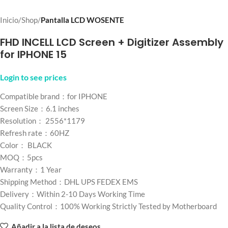
Inicio
Shop
Pantalla LCD WOSENTE
FHD INCELL LCD Screen + Digitizer Assembly
for IPHONE 15
Login to see prices
Compatible brand：for IPHONE
Screen Size：6.1 inches
Resolution： 2556*1179
Refresh rate：60HZ
Color： BLACK
MOQ：5pcs
Warranty：1 Year
Shipping Method：DHL UPS FEDEX EMS
Delivery：Within 2-10 Days Working Time
Quality Control：100% Working Strictly Tested by Motherboard
Añadir a la lista de deseos